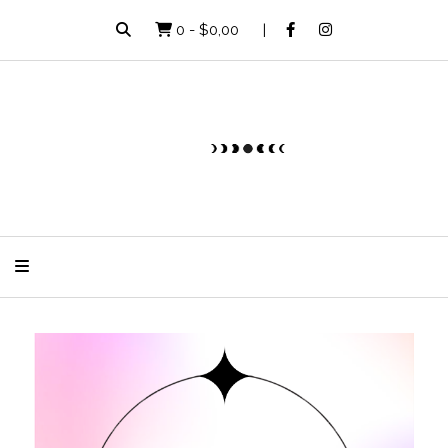
0
-
$0,00